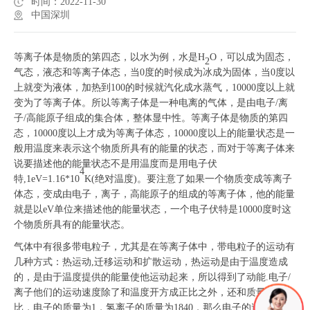
时间：2022-11-30
中国深圳
等离子体是物质的第四态，以水为例，水是H
O，可以成为固态，
2
气态，液态和等离子体态，当0度的时候成为冰成为固体，当0度以
上就变为液体，加热到100的时候就汽化成水蒸气，10000度以上就
变为了等离子体。所以等离子体是一种电离的气体，是由电子/离
子/高能原子组成的集合体，整体显中性。等离子体是物质的第四
态，10000度以上才成为等离子体态，10000度以上的能量状态是一
般用温度来表示这个物质所具有的能量的状态，而对于等离子体来
说要描述他的能量状态不是用温度而是用电子伏
4
特,1eV=1.16*10
K(绝对温度)。要注意了如果一个物质变成等离子
体态，变成由电子，离子，高能原子的组成的等离子体，他的能量
就是以eV单位来描述他的能量状态，一个电子伏特是10000度时这
个物质所具有的能量状态。
气体中有很多带电粒子，尤其是在等离子体中，带电粒子的运动有
几种方式：热运动,迁移运动和扩散运动，热运动是由于温度造成
的，是由于温度提供的能量使他运动起来，所以得到了动能.电子/
离子他们的运动速度除了和温度开方成正比之外，还和质量成反
比，电子的质量为1，氢离子的质量为1840，那么电子的速度比离