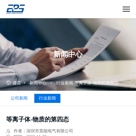
等
离
子
体-
物
新闻中心
质
的
第
四
态
首页
新闻中心
行业新闻
等离子体-物质的第四态
公司新闻
行业新闻
等离子体-物质的第四态
作者：深圳市英能电气有限公司