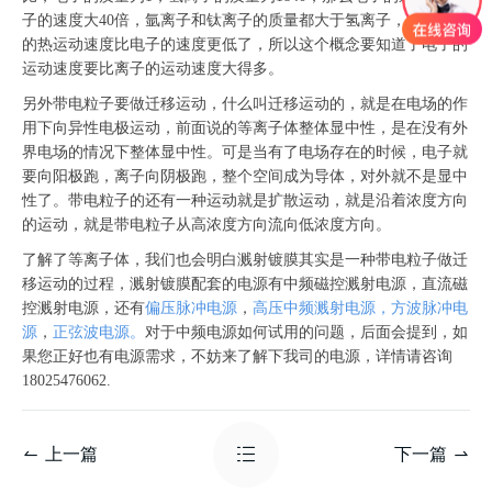
子的速度大40倍，氩离子和钛离子的质量都大于氢离子，所以他们
的热运动速度比电子的速度更低了，所以这个概念要知道了电子的
运动速度要比离子的运动速度大得多。
另外带电粒子要做迁移运动，什么叫迁移运动的，就是在电场的作
用下向异性电极运动，前面说的等离子体整体显中性，是在没有外
界电场的情况下整体显中性。可是当有了电场存在的时候，电子就
要向阳极跑，离子向阴极跑，整个空间成为导体，对外就不是显中
性了。带电粒子的还有一种运动就是扩散运动，就是沿着浓度方向
的运动，就是带电粒子从高浓度方向流向低浓度方向。
了解了等离子体，我们也会明白溅射镀膜其实是一种带电粒子做迁
移运动的过程，溅射镀膜配套的电源有中频磁控溅射电源，直流磁
控溅射电源，还有
偏压脉冲电源
，
高压中频溅射电源
，
方波脉冲电
源
，
正弦波电源
。
对于中频电源如何试用的问题，后面会提到，如
果您正好也有电源需求，不妨来了解下我司的电源，详情请咨询
18025476062.
上一篇
下一篇