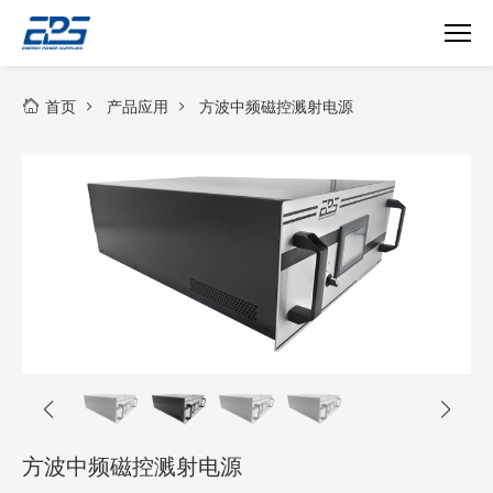
中
频
首页
产品应用
方波中频磁控溅射电源
磁
控
溅
射
电
源
方波中频磁控溅射电源