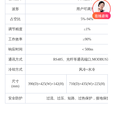
波形
用户可调方波
占空比
5%-94%
调节精度
≤1%
工作效率
≥90%
响应时间
＜500ns
通讯方式
RS485、光纤等通讯端口,MODBUS通
冷却方式
风冷+水冷
尺寸
7
390(D)×425(W)×142(H)
710(D)×435(W)×225(H)
(mm)
8
安全防护
过流、过压、短路、过热保护，接地保护