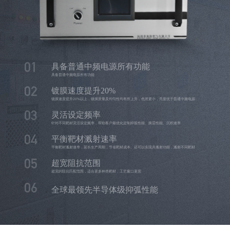
具备普通中频电源所有功能
01
具备普通中频电源所有功能
镀膜速度提升20%
02
镀膜速度提升20%以上，镀膜质量及均匀性均有所上升，色差更小，亮度优于普通中频电源
灵活设定频率
03
针对不同靶材灵活设定频率，帮助客户最优化定制抑弧性能、膜层性能、沉积速率
平衡靶材溅射速率
04
平衡靶材溅射速率，延长生产周期，节省靶材成本。还可以实现共溅射功能，溅射不同靶材
超宽阻抗范围
05
超宽的阻抗匹配范围，适合更多种类靶材，工艺窗口更宽
06
全球最领先半导体级抑弧性能