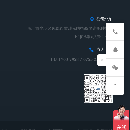
公司地址
深圳市光明区凤凰街道观光路招商局光明科技园
B4栋B单元2层02B-01
咨询电话
137-1700-7958
/
0755-23248674