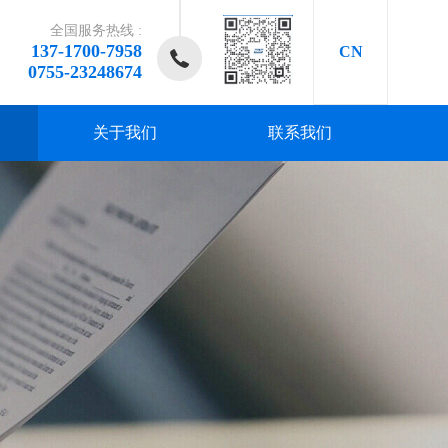
全国服务热线 :
137-1700-7958
CN
0755-23248674
关于我们
联系我们
研发、
研发、
研发、
研发、
研发、