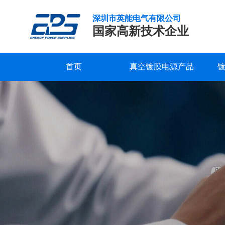
深圳市英能电气有限公司
国家高新技术企业
首页
真空镀膜电源产品
新
研发实力
服务支持
公司新闻
公司概况
联系我们
精工制造
常见问题
行业新闻
企业文化
在线留言
闻
中
品质保证
下载中心
发展历程
视频中心
荣誉资质
心-
深
合作客户
圳
市
英
能
电
气
有
限