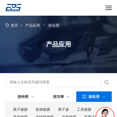
产
品
首页
产品应用
按应用
应
用-
深
产品应用
圳
市
英
能
电
气
有
限
公
按种类
按功率
按应用
司
离子镀膜
装饰镀膜
离子渗
工具镀膜