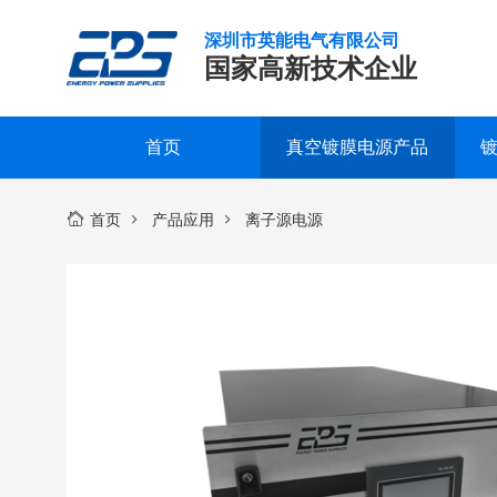
深圳市英能电气有限公司
国家高新技术企业
首页
真空镀膜电源产品
离
研发实力
服务支持
公司新闻
公司概况
联系我们
精工制造
常见问题
行业新闻
企业文化
在线留言
子
首页
产品应用
离子源电源
源
品质保证
下载中心
发展历程
视频中心
荣誉资质
电
源
合作客户