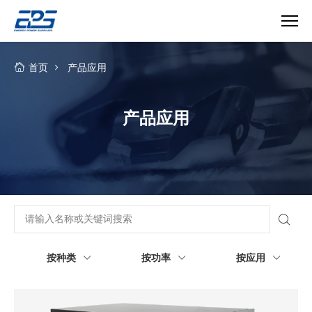
产
品
首页
产品应用
应
用-
深
产品应用
圳
市
英
能
电
气
有
限
公
按种类
按功率
按应用
司