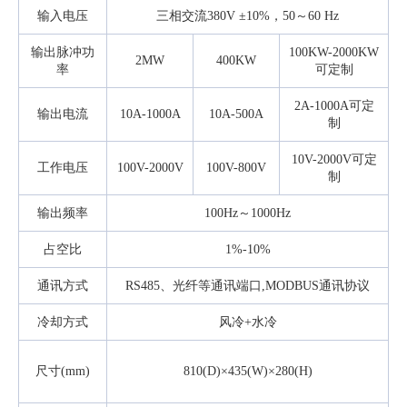
输入电压
三相交流380V
±
10%，50～60 Hz
输出脉冲功
100KW-2000KW
2MW
400KW
率
可定制
2A-1000A可定
输出电流
10A-1000A
10A-500A
制
10V-2000V可定
工作电压
100V-2000V
100V-800V
制
输出频率
100Hz～1000Hz
占空比
1%-10%
通讯方式
RS485、光纤等通讯端口,MODBUS通讯协议
冷却方式
风冷+水冷
尺寸(mm)
810(D)×435(W)×280(H)