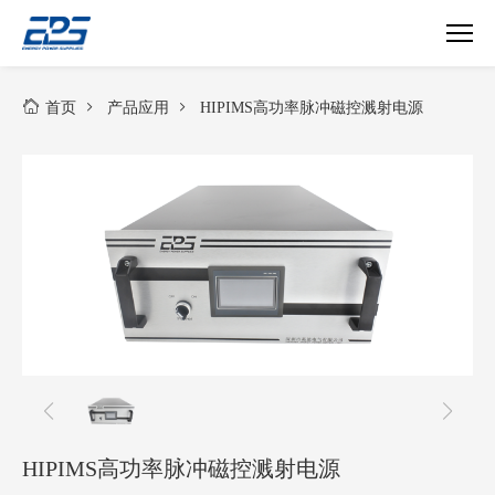
HIPIMS
高
首页
产品应用
HIPIMS高功率脉冲磁控溅射电源
功
率
脉
冲
磁
控
溅
射
电
源
HIPIMS高功率脉冲磁控溅射电源