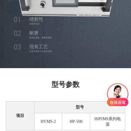
绕射性
01
绕射性优异
耐磨
02
提供抗腐蚀、耐磨损镀膜
现有工艺
03
方便与现有工艺条件匹配
型号参数
型号
项目
HIPIMS系列电
HVMS-2
HP-500
源