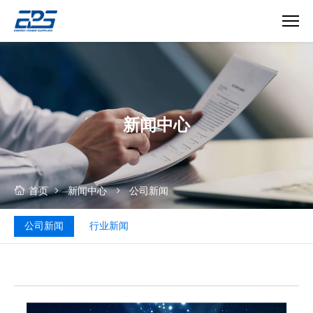
新
闻
中
心-
深
新闻中心
圳
市
英
能
电
首页
新闻中心
公司新闻
气
有
公司新闻
行业新闻
限
公
司