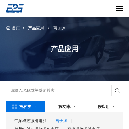
离
子
首页
产品应用
离子源
源
产品应用
按种类
按功率
按应用
中频磁控溅射电源
离子源