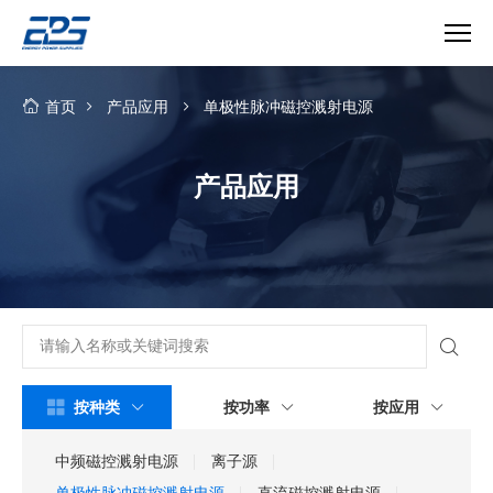
单
极
首页
产品应用
单极性脉冲磁控溅射电源
性
脉
冲
产品应用
磁
控
溅
射
电
源
按种类
按功率
按应用
中频磁控溅射电源
离子源