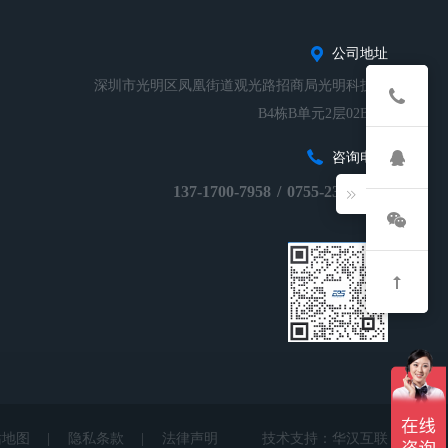
公司地址
深圳市光明区凤凰街道观光路招商局光明科技园
B4栋B单元2层02B-01
咨询电话
137-1700-7958
/
0755-23248674
站地图
|
隐私条款
|
法律声明
技术支持：
华汉互联