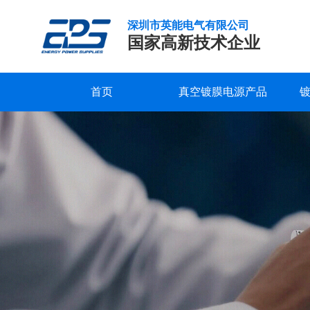
深圳市英能电气有限公司
国家高新技术企业
首页
真空镀膜电源产品
真
研发实力
服务支持
公司新闻
公司概况
联系我们
精工制造
常见问题
行业新闻
企业文化
在线留言
空
镀
品质保证
下载中心
发展历程
视频中心
荣誉资质
膜
行
合作客户
业