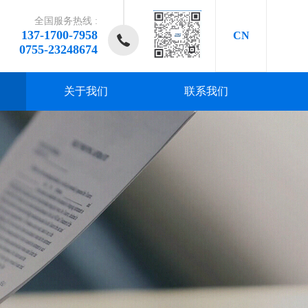
全国服务热线 :
137-1700-7958
CN
0755-23248674
关于我们
联系我们
研发、
研发、
研发、
研发、
研发、