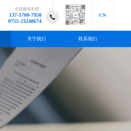
全国服务热线 :
137-1700-7958
CN
0755-23248674
关于我们
联系我们
研发、
研发、
研发、
研发、
研发、