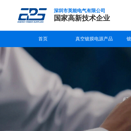
深圳市英能电气有限公司
国家高新技术企业
首页
真空镀膜电源产品
真
研发实力
服务支持
公司新闻
公司概况
联系我们
精工制造
常见问题
行业新闻
企业文化
在线留言
空
镀
品质保证
下载中心
发展历程
视频中心
荣誉资质
膜
行
合作客户
业