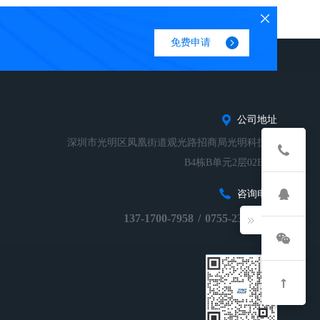
免费申请
公司地址
深圳市光明区凤凰街道观光路招商局光明科技园
B4栋B单元2层02B-01
咨询电话
137-1700-7958
/
0755-23248674