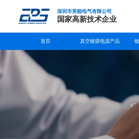
深圳市英能电气有限公司
国家高新技术企业
首页
真空镀膜电源产品
真
研发实力
服务支持
公司新闻
公司概况
联系我们
精工制造
常见问题
行业新闻
企业文化
在线留言
空
镀
品质保证
下载中心
发展历程
视频中心
荣誉资质
膜
行
合作客户
业