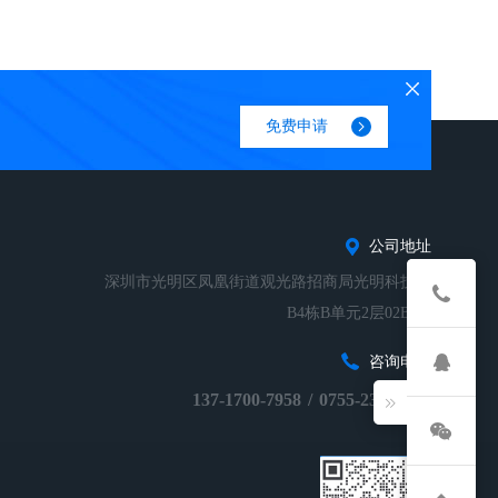
免费申请
公司地址
深圳市光明区凤凰街道观光路招商局光明科技园
B4栋B单元2层02B-01
咨询电话
137-1700-7958
/
0755-23248674