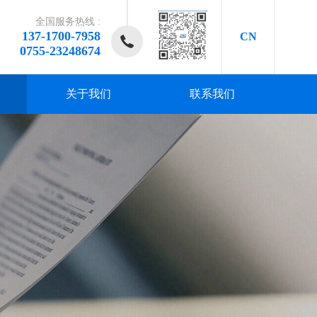
全国服务热线 :
137-1700-7958
CN
0755-23248674
关于我们
联系我们
研发、
研发、
研发、
研发、
研发、