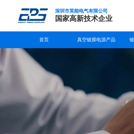
深圳市英能电气有限公司
国家高新技术企业
首页
真空镀膜电源产品
脉
研发实力
服务支持
公司新闻
公司概况
联系我们
精工制造
常见问题
行业新闻
企业文化
在线留言
冲
偏
品质保证
下载中心
发展历程
视频中心
荣誉资质
压
电
合作客户
源
应
用
领
域-
磁
过
滤