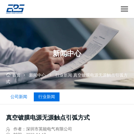
真
空
镀
膜
电
新闻中心
源
无
源
触
首页
新闻中心
行业新闻
真空镀膜电源无源触点引弧方
点
式
引
弧
公司新闻
行业新闻
方
式
真空镀膜电源无源触点引弧方式
作者：深圳市英能电气有限公司