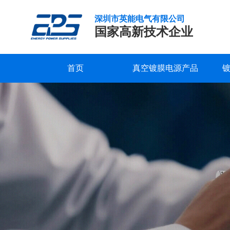
深圳市英能电气有限公司
国家高新技术企业
首页
真空镀膜电源产品
真
研发实力
服务支持
公司新闻
公司概况
联系我们
精工制造
常见问题
行业新闻
企业文化
在线留言
空
镀
品质保证
下载中心
发展历程
视频中心
荣誉资质
膜
电
合作客户
源
之
阳
极
电
源