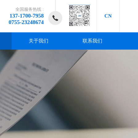
全国服务热线 :
137-1700-7958
CN
0755-23248674
关于我们
联系我们
研发、
研发、
研发、
研发、
研发、