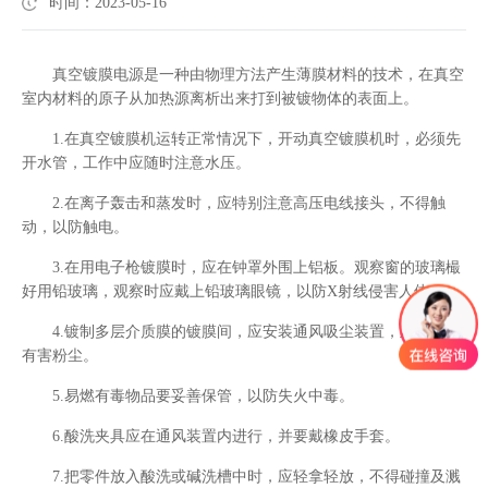
时间：2023-05-16
真空镀膜电源是一种由物理方法产生薄膜材料的技术，在真空
室内材料的原子从加热源离析出来打到被镀物体的表面上。
1.在真空镀膜机运转正常情况下，开动真空镀膜机时，必须先
开水管，工作中应随时注意水压。
2.在离子轰击和蒸发时，应特别注意高压电线接头，不得触
动，以防触电。
3.在用电子枪镀膜时，应在钟罩外围上铝板。观察窗的玻璃樶
好用铅玻璃，观察时应戴上铅玻璃眼镜，以防X射线侵害人体。
4.镀制多层介质膜的镀膜间，应安装通风吸尘装置，及时排除
有害粉尘。
5.易燃有毒物品要妥善保管，以防失火中毒。
6.酸洗夹具应在通风装置内进行，并要戴橡皮手套。
7.把零件放入酸洗或碱洗槽中时，应轻拿轻放，不得碰撞及溅