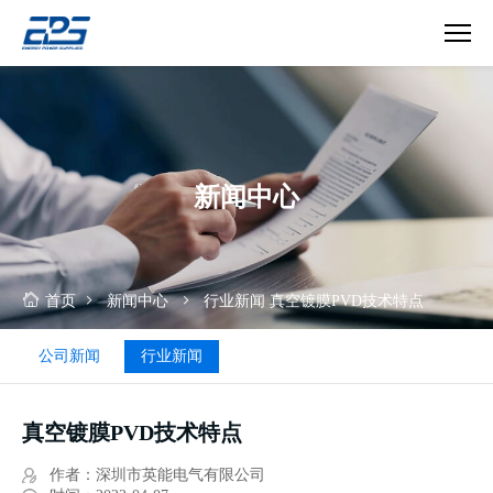
真
空
镀
膜
PVD
新闻中心
技
术
特
点
首页
新闻中心
行业新闻
真空镀膜PVD技术特点
公司新闻
行业新闻
真空镀膜PVD技术特点
作者：深圳市英能电气有限公司