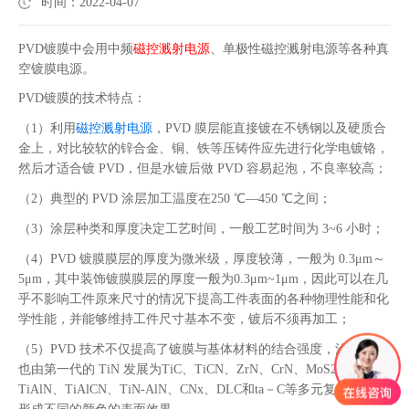
时间：2022-04-07
PVD镀膜中会用中频
磁控溅射电源
、单极性磁控溅射电源等各种真
空镀膜电源。
PVD镀膜的技术特点：
（
1）利用
磁控溅射电源
，PVD 膜层能直接镀在不锈钢以及硬质合
金上，对比较软的锌合金、铜、铁等压铸件应先进行化学电镀铬，
然后才适合镀 PVD，但是水镀后做 PVD 容易起泡，不良率较高；
（
2）典型的 PVD 涂层加工温度在250 ℃—450 ℃之间；
（
3）涂层种类和厚度决定工艺时间，一般工艺时间为 3~6 小时；
（
4）PVD 镀膜膜层的厚度为微米级，厚度较薄，一般为 0.3μm～
5μm，其中装饰镀膜膜层的厚度一般为0.3μm~1μm，因此可以在几
乎不影响工件原来尺寸的情况下提高工件表面的各种物理性能和化
学性能，并能够维持工件尺寸基本不变，镀后不须再加工；
（
5）PVD 技术不仅提高了镀膜与基体材料的结合强度，涂层成分
也由第一代的 TiN 发展为TiC、TiCN、ZrN、CrN、MoS2、
TiAlN、TiAlCN、TiN-AlN、CNx、DLC和ta－C等多元复合涂层，