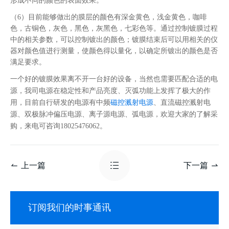
形成不同的颜色的表面效果。
（
6）目前能够做出的膜层的颜色有深金黄色，浅金黄色，咖啡
色，古铜色，灰色，黑色，灰黑色，七彩色等。通过控制镀膜过程
中的相关参数，可以控制镀出的颜色；镀膜结束后可以用相关的仪
器对颜色值进行测量，使颜色得以量化，以确定所镀出的颜色是否
满足要求。
一个好的镀膜效果离不开一台好的设备，当然也需要匹配合适的电
源，我司电源在稳定性和产品亮度、灭弧功能上发挥了极大的作
用，目前自行研发的电源有
中频
磁控溅射电源
、
直流磁控溅射电
源
、
双极脉冲偏压电源
、
离子源电源
、
弧电源
，欢迎大家的了解采
购，来电可咨询
18025476062。
上一篇
下一篇
订阅我们的时事通讯