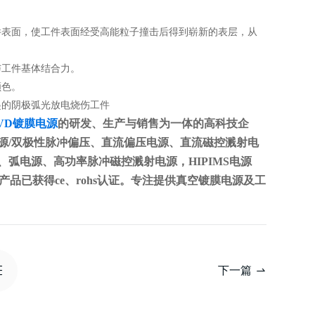
表面，使工件表面经受高能粒子撞击后得到崭新的表层，从
工件基体结合力。
颜色。
的阴极弧光放电烧伤工件
VD镀膜电源
的研发、生产与销售为一体的高科技企
源/双极性脉冲偏压、直流偏压电源、直流磁控溅射电
弧电源、高功率脉冲磁控溅射电源，HIPIMS电源
。产品已获得ce、rohs认证。专注提供真空镀膜电源及工
下一篇