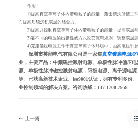
作用：
1)提高真空等离子体内带电粒子的能量，轰击清洗所镀工件
而提高后续沉积膜层的结合力。
2)提高并控制真空等离子体内带电粒子的能量，提高膜层与
3)靠不同的电压输出极性或方式改变沉积规则，调整膜层
4)克服偏压电源工作于真空等离子体环境中，由高电压引起
深圳市英能电气有限公司是一家集
真空镀膜电源
/
P
业，主要产品：中频磁控溅射电源、单极性脉冲偏压电
源、单极性脉冲磁控溅射电源，阳极电源、离子源电源、
等。已获高新技术企业、iso9001认证，拥有专利多份
业控制领域的解决方案。咨询热线：137-1700-7958
上一篇