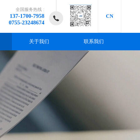
全国服务热线 :
137-1700-7958
CN
0755-23248674
关于我们
联系我们
研发、
研发、
研发、
研发、
研发、