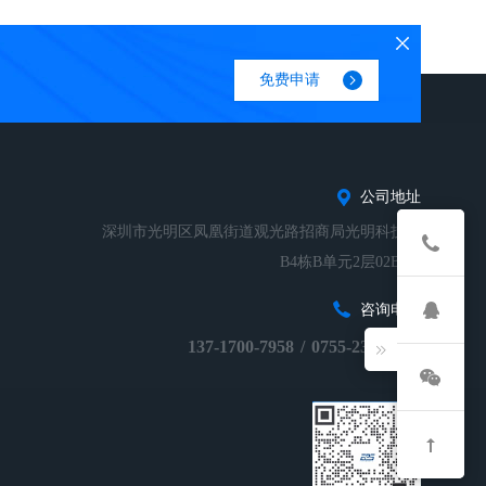
免费申请
公司地址
深圳市光明区凤凰街道观光路招商局光明科技园
B4栋B单元2层02B-01
咨询电话
137-1700-7958
/
0755-23248674