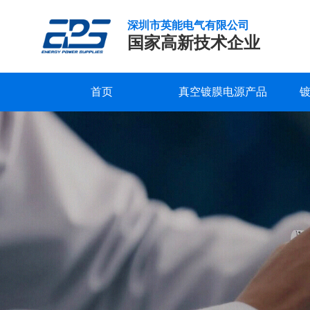
深圳市英能电气有限公司
国家高新技术企业
首页
真空镀膜电源产品
偏
研发实力
服务支持
公司新闻
公司概况
联系我们
精工制造
常见问题
行业新闻
企业文化
在线留言
压
电
品质保证
下载中心
发展历程
视频中心
荣誉资质
源
合作客户