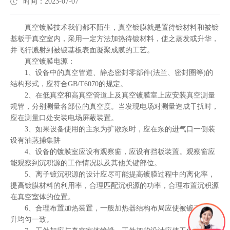
时间：2023-07-07
真空镀膜技术我们都不陌生，真空镀膜就是置待镀材料和被镀
基板于真空室内，采用一定方法加热待镀材料，使之蒸发或升华，
并飞行溅射到被镀基板表面凝聚成膜的工艺。
真空镀膜电源：
1、设备中的真空管道、静态密封零部件(法兰、密封圈等)的
结构形式，应符合GB/T6070的规定。
2、在低真空和高真空管道上及真空镀膜室上应安装真空测量
规管，分别测量各部位的真空度。当发现电场对测量造成干扰时，
应在测量口处安装电场屏蔽装置。
3、如果设备使用的主泵为扩散泵时，应在泵的进气口一侧装
设有油蒸捕集阱
4、设备的镀膜室应设有观察窗，应设有挡板装置。观察窗应
能观察到沉积源的工作情况以及其他关键部位。
5、离子镀沉积源的设计应尽可能提高镀膜过程中的离化率，
提高镀膜材料的利用率，合理匹配沉积源的功率，合理布置沉积源
在真空室体的位置。
6、合理布置加热装置，一般加热器结构布局应使被镀工件温
升均匀一致。