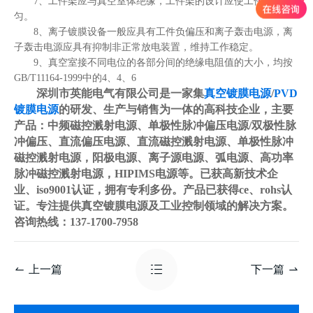
7、工件架应与真空室体绝缘，工件架的设计应使工件膜层均
匀。
8、离子镀膜设备一般应具有工件负偏压和离子轰击电源，离
子轰击电源应具有抑制非正常放电装置，维持工作稳定。
9、真空室接不同电位的各部分间的绝缘电阻值的大小，均按
GB/T11164-1999中的4、4、6
深圳市英能电气有限公司是一家集
真空镀膜电源
/
PVD
镀膜电源
的研发、生产与销售为一体的高科技企业，主要
产品：中频磁控溅射电源、单极性脉冲偏压电源/双极性脉
冲偏压、直流偏压电源、直流磁控溅射电源、单极性脉冲
磁控溅射电源，阳极电源、离子源电源、弧电源、高功率
脉冲磁控溅射电源，HIPIMS电源等。已获高新技术企
业、iso9001认证，拥有专利多份。产品已获得ce、rohs认
证。专注提供真空镀膜电源及工业控制领域的解决方案。
咨询热线：137-1700-7958
上一篇
下一篇