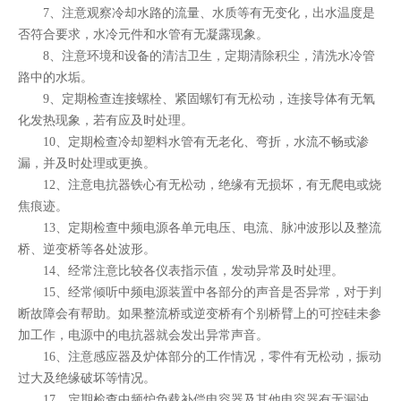
7、注意观察冷却水路的流量、水质等有无变化，出水温度是
否符合要求，水冷元件和水管有无凝露现象。
8、注意环境和设备的清洁卫生，定期清除积尘，清洗水冷管
路中的水垢。
9、定期检查连接螺栓、紧固螺钉有无松动，连接导体有无氧
化发热现象，若有应及时处理。
10、定期检查冷却塑料水管有无老化、弯折，水流不畅或渗
漏，并及时处理或更换。
12、注意电抗器铁心有无松动，绝缘有无损坏，有无爬电或烧
焦痕迹。
13、定期检查中频电源各单元电压、电流、脉冲波形以及整流
桥、逆变桥等各处波形。
14、经常注意比较各仪表指示值，发动异常及时处理。
15、经常倾听中频电源装置中各部分的声音是否异常，对于判
断故障会有帮助。如果整流桥或逆变桥有个别桥臂上的可控硅未参
加工作，电源中的电抗器就会发出异常声音。
16、注意感应器及炉体部分的工作情况，零件有无松动，振动
过大及绝缘破坏等情况。
17、定期检查中频炉负载补偿电容器及其他电容器有无漏油、