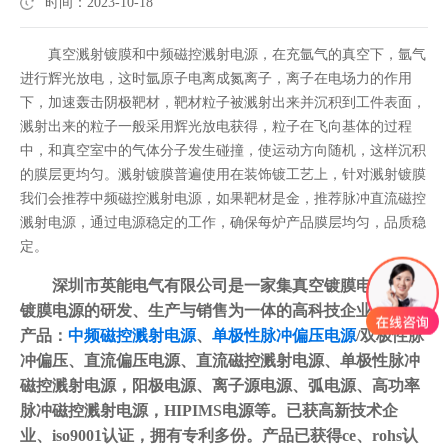
时间：2023-10-18
真空溅射镀膜和中频磁控溅射电源，在充氩气的真空下，氩气
进行辉光放电，这时氩原子电离成氮离子，离子在电场力的作用
下，加速轰击阴极靶材，靶材粒子被溅射出来并沉积到工件表面，
溅射出来的粒子一般采用辉光放电获得，粒子在飞向基体的过程
中，和真空室中的气体分子发生碰撞，使运动方向随机，这样沉积
的膜层更均匀。溅射镀膜普遍使用在装饰镀工艺上，针对溅射镀膜
我们会推荐中频磁控溅射电源，如果靶材是金，推荐脉冲直流磁控
溅射电源，通过电源稳定的工作，确保每炉产品膜层均匀，品质稳
定。
深圳市英能电气有限公司是一家集真空镀膜电源/PVD
镀膜电源的研发、生产与销售为一体的高科技企业，主要
产品：
中频磁控溅射电源
、
单极性脉冲偏压电源
/双极性脉
冲偏压、直流偏压电源、直流磁控溅射电源、单极性脉冲
磁控溅射电源，阳极电源、离子源电源、弧电源、高功率
脉冲磁控溅射电源，HIPIMS电源等。已获高新技术企
业、iso9001认证，拥有专利多份。产品已获得ce、rohs认