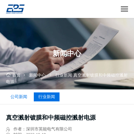
真
空
溅
射
镀
新闻中心
膜
和
中
频
首页
新闻中心
行业新闻
真空溅射镀膜和中频磁控溅射
磁
电源
控
溅
公司新闻
行业新闻
射
电
源
真空溅射镀膜和中频磁控溅射电源
作者：深圳市英能电气有限公司