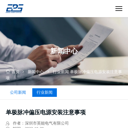
单
极
脉
冲
偏
新闻中心
压
电
源
安
首页
新闻中心
行业新闻
单极脉冲偏压电源安装注意事
装
项
注
意
公司新闻
行业新闻
事
项
单极脉冲偏压电源安装注意事项
作者：深圳市英能电气有限公司