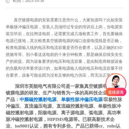
时间：2023-10-30
真空镀膜电源的安装需要注意些什么，大家知道吗？比如安装
单极脉冲偏压电源，安装人员须经过专业的培训后上岗，当电源安
装完毕后，在拉闸送电前，还需要完成几项检查工作，首先要确保
电源已接地，其次检查真空镀膜电源的端口连接电缆线是否正确，
检查电源输入线的电压和电流容量是否符合要求，以及正确的ESD
措施等等。别小看这送电前的十来分钟检查，那是确保后续安全生
产的前提。因为设备要求的电压和电流容量，是由制造商根据设备
的负载和功率要求设计的，如果电源输入线的电压和电流容量不符
合要求，设备可能会因为没有足够的电力供应，而无法正常工作。
深圳市英能电气有限公司是一家集真空镀膜电源/PVD
镀膜电源的研发、生产与销售为一体的高科技企业，主要
产品：
中频磁控溅射电源
、
单极性脉冲偏压电源
/双极性脉
冲偏压、直流偏压电源、直流磁控溅射电源、单极性脉冲
磁控溅射电源，阳极电源、离子源电源、弧电源、高功率
脉冲磁控溅射电源，HIPIMS电源等。已获高新技术企
业、iso9001认证，拥有专利多份。产品已获得ce、rohs认