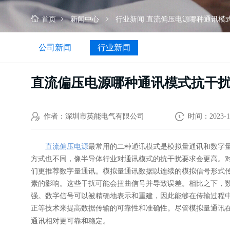
干
扰
首页
新闻中心
行业新闻
直流偏压电源哪种通讯模
更
好？
公司新闻
行业新闻
直流偏压电源哪种通讯模式抗干
作者：深圳市英能电气有限公司
时间：2023-1
直流偏压电源
最常用的二种通讯模式是模拟量通讯和数字
方式也不同，像半导体行业对通讯模式的抗干扰要求会更高。
们更推荐数字量通讯。模拟量通讯数据以连续的模拟信号形式
素的影响。这些干扰可能会扭曲信号并导致误差。相比之下，
强。数字信号可以被精确地表示和重建，因此能够在传输过程
正等技术来提高数据传输的可靠性和准确性。尽管模拟量通讯
通讯相对更可靠和稳定。