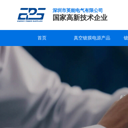
深圳市英能电气有限公司
国家高新技术企业
首页
真空镀膜电源产品
直
研发实力
服务支持
公司新闻
公司概况
联系我们
精工制造
常见问题
行业新闻
企业文化
在线留言
流
偏
品质保证
下载中心
发展历程
视频中心
荣誉资质
压
电
合作客户
源
哪
种
通
讯
模
式
抗