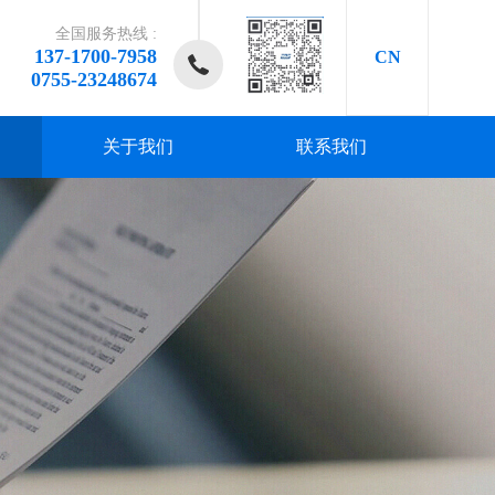
全国服务热线 :
137-1700-7958
CN
0755-23248674
关于我们
联系我们
研发、
研发、
研发、
研发、
研发、