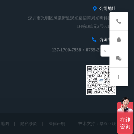
公司地址
深圳市光明区凤凰街道观光路招商局光明科技园
B4栋B单元2层02B-01
咨询电话
137-1700-7958
/
0755-23248674
站地图
|
隐私条款
|
法律声明
技术支持：
华汉互联