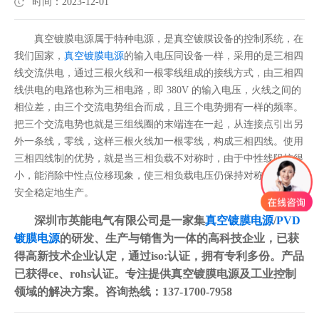
时间：2023-12-01
真空镀膜电源
属于特种电源，是真空镀膜设备的控制系统，在
我们国家，
真空镀膜电源
的输入电压同设备一样，采用的是三相四
线交流供电，通过三根火线和一根零线组成的接线方式，由三相四
线供电的电路也称为三相电路，即 380V 的输入电压，火线之间的
相位差，由三个交流电势组合而成，且三个电势拥有一样的频率。
把三个交流电势也就是三组线圈的末端连在一起，从连接点引出另
外一条线，零线，这样三根火线加一根零线，构成三相四线。使用
三相四线制的优势，就是当三相负载不对称时，由于中性线阻抗很
小，能消除中性点位移现象，使三相负载电压仍保持对称，有利于
安全稳定地生产。
深圳市英能电气有限公司是一家集
真空镀膜电源
/
PVD
镀膜电源
的研发、生产与销售为一体的高科技企业，已获
得高新技术企业认定，通过iso:认证，拥有专利多份。产品
已获得ce、rohs认证。专注提供真空镀膜电源及工业控制
领域的解决方案。咨询热线：137-1700-7958