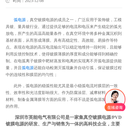
时间：2023-12-08
弧电源
，真空镀膜电源的成员之一，广泛应用于装饰镀，工模
具镀、量具镀行业。通过提供足够的电流和电压来产生稳定的弧光
放电，所产生的高温高能量条件，在真空环境中将多种金属沉积到
基材表面，从而形成薄膜。具有高稳定性、高效能、易操作等特
点。表现在电源的高压电流输出可以稳定地维持一段时间，且能够
利用反馈控制技术，使得镀膜薄膜的厚度和成分能够得到精确控
制。在电弧离子镀膜中靶材蒸发和电离的实现离不开弧电源提供能
量，并且
弧电源
还能自动检测灭弧现象并自动引弧，保证镀膜过程
中的连续性和膜层的均匀性；
此外，弧电源的稳弧性能尤其是最小稳弧电流对膜层的一致
性、效率性和光洁度影响很大。作为防腐涂层、减摩材料、热屏蔽
材料、制备金属薄膜等方面的应用，不得不说是弧电源发挥着重要
的作用。
深圳市英能电气有限公司是一家集真空镀膜电源/PVD
镀膜电源的研发、生产与销售为一体的高科技企业，主要