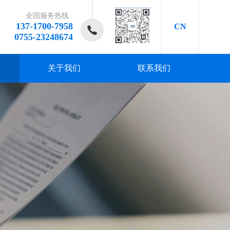
全国服务热线 :
137-1700-7958
CN
0755-23248674
关于我们
联系我们
研发、
研发、
研发、
研发、
研发、