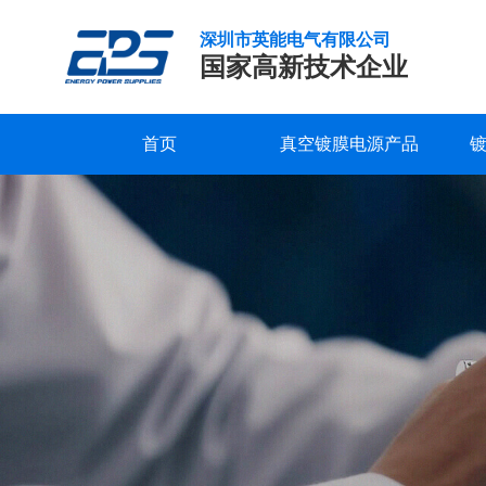
深圳市英能电气有限公司
国家高新技术企业
首页
真空镀膜电源产品
真
研发实力
服务支持
公司新闻
公司概况
联系我们
精工制造
常见问题
行业新闻
企业文化
在线留言
空
镀
品质保证
下载中心
发展历程
视频中心
荣誉资质
膜
电
合作客户
源