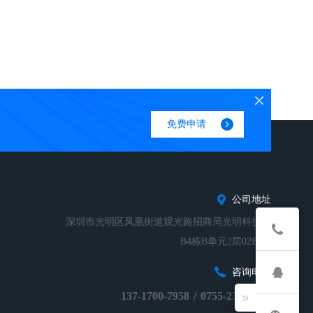
免费申请
公司地址
深圳市光明区凤凰街道观光路招商局光明科技园
B4栋B单元2层02B-01
咨询电话
137-1700-7958
/
0755-23248674