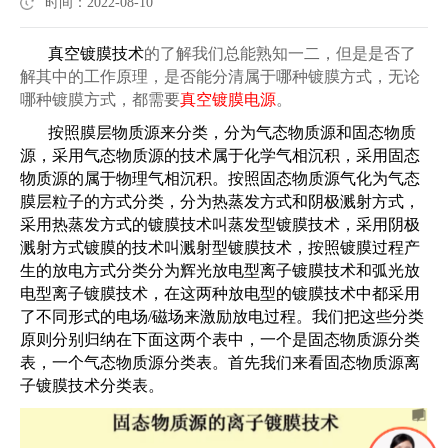
时间：2022-08-10
真空镀膜技术
的了解我们总能熟知一二，但是是否了
解其中的工作原理，是否能分清属于哪种镀膜方式，无论
哪种镀膜方式，都需要
真空镀膜电源
。
按照膜层物质源来分类，分为气态物质源和固态物质
源，采用气态物质源的技术属于化学气相沉积，采用固态
物质源的属于物理气相沉积。按照固态物质源气化为气态
膜层粒子的方式分类，分为热蒸发方式和阴极溅射方式，
采用热蒸发方式的镀膜技术叫
蒸发型镀膜技术
，采用阴极
溅射方式镀膜的技术叫
溅射型镀膜技术
，按照镀膜过程产
生的放电方式分类分为辉光放电型离子镀膜技术和弧光放
电型离子镀膜技术，在这两种放电型的镀膜技术中都采用
了不同形式的电场
/磁场来激励放电过程。我们把这些分类
原则分别归纳在下面这两个表中，一个是固态物质源分类
表，一个气态物质源分类表。首先我们来看固态物质源离
子镀膜技术分类表。