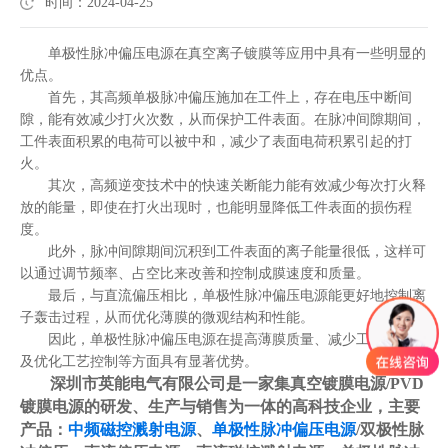
时间：2024-04-25
单极性脉冲偏压电源在真空离子镀膜等应用中具有一些明显的
优点。
首先，其高频单极脉冲偏压施加在工件上，存在电压中断间
隙，能有效减少打火次数，从而保护工件表面。在脉冲间隙期间，
工件表面积累的电荷可以被中和，减少了表面电荷积累引起的打
火。
其次，高频逆变技术中的快速关断能力能有效减少每次打火释
放的能量，即使在打火出现时，也能明显降低工件表面的损伤程
度。
此外，脉冲间隙期间沉积到工件表面的离子能量很低，这样可
以通过调节频率、占空比来改善和控制成膜速度和质量。
最后，与直流偏压相比，单极性脉冲偏压电源能更好地控制离
子轰击过程，从而优化薄膜的微观结构和性能。
因此，单极性脉冲偏压电源在提高薄膜质量、减少工件损伤以
及优化工艺控制等方面具有显著优势。
深圳市英能电气有限公司是一家集真空镀膜电源/PVD
镀膜电源的研发、生产与销售为一体的高科技企业，主要
产品：
中频磁控溅射电源
、
单极性脉冲偏压电源
/双极性脉