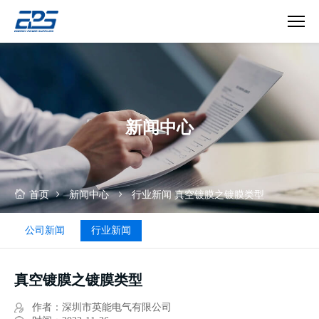
真
空
镀
膜
之
新闻中心
镀
膜
类
型
首页
新闻中心
行业新闻
真空镀膜之镀膜类型
公司新闻
行业新闻
真空镀膜之镀膜类型
作者：深圳市英能电气有限公司