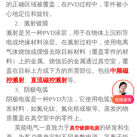
的正确区域被覆盖，在PVD过程中，零件被小
心地定位和旋转。
2、溅射镀膜
溅射是另一种PVD涂层，用于在物体上沉积导
电或绝缘材料涂层。在溅射过程中，使用电离
气体烧蚀或缓慢去除目标材料（覆盖零件的材
料）上的金属。烧蚀后的金属通过真空室，覆
盖在目标上方或下方的所需部位。包括
中频磁
控溅射
、
直流磁控溅射
等。
3、阴极电弧
阴极电弧是一种PVD方法，它使用电弧放电蒸
发材料，如氮化钛、氮化锆或银等。蒸发的物
质覆盖在真空室中的零件上。
英能电气一直致力于
的研发和生
真空镀膜电源
产，
为客户量身定制不同参数电源，等离子矩