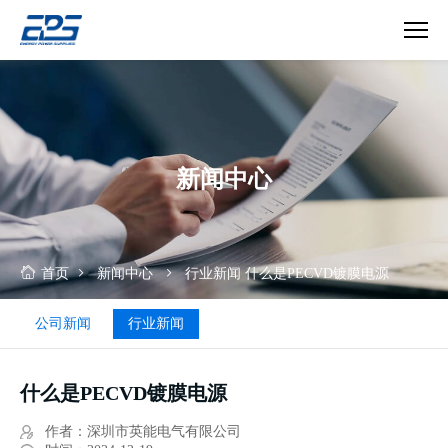
什
么
是
PECVD
镀
新闻中心
膜
电
源
首页
新闻中心
行业新闻
什么是PECVD镀膜电源
公司新闻
行业新闻
什么是PECVD镀膜电源
作者：深圳市英能电气有限公司