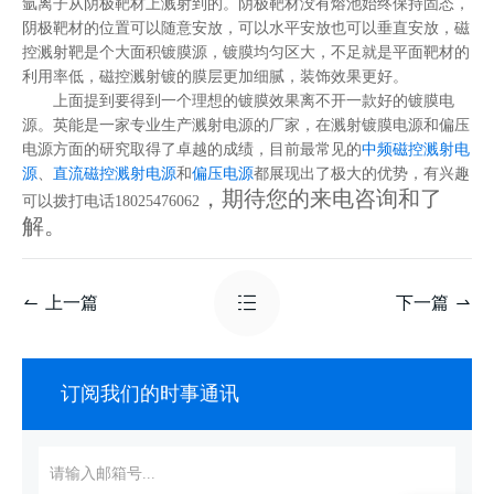
氩离子从阴极靶材上溅射到的。阴极靶材没有熔池始终保持固态，
阴极靶材的位置可以随意安放，可以水平安放也可以垂直安放，磁
控溅射靶是个大面积镀膜源，镀膜均匀区大，不足就是平面靶材的
利用率低，磁控溅射镀的膜层更加细腻，装饰效果更好。
上面提到要得到一个理想的镀膜效果离不开一款好的镀膜电
源。英能是一家专业生产溅射电源的厂家，在溅射镀膜电源和偏压
电源方面的研究取得了卓越的成绩，目前最常见的
中频磁控溅射电
源
、
直流磁控溅射电源
和
偏压电源
都展现出了极大的优势，有兴趣
，期待您的来电咨询和了
可以拨打电话18025476062
解。
上一篇
下一篇
订阅我们的时事通讯