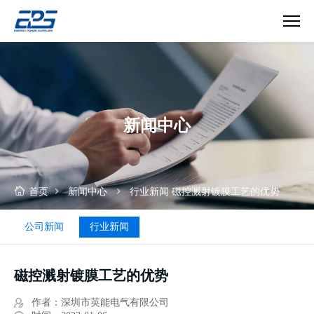
磁
控
溅
射
镀
新闻中心
膜
工
艺
的
优
首页
新闻中心
行业新闻
磁控溅射镀膜工艺的优势
势
公司新闻
行业新闻
磁控溅射镀膜工艺的优势
作者：深圳市英能电气有限公司