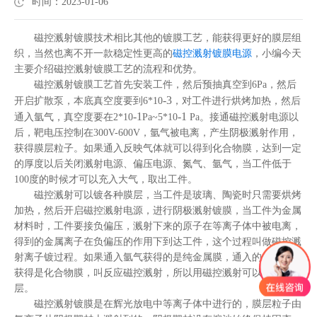
时间：2023-01-06
磁控溅射镀膜技术相比其他的镀膜工艺，能获得更好的膜层组
织，当然也离不开一款稳定性更高的
磁控溅射镀膜电源
，小编今天
主要介绍磁控溅射镀膜工艺的流程和优势。
磁控溅射镀膜工艺首先安装工件，然后预抽真空到6Pa，然后
-3
开启扩散泵，本底真空度要到6*10
，对工件进行烘烤加热，然后
-1
-1
通入氩气，真空度要在2*10
Pa~5*10
Pa。接通磁控溅射电源以
后，靶电压控制在300V-600V，氩气被电离，产生阴极溅射作用，
获得膜层粒子。如果通入反映气体就可以得到化合物膜，达到一定
的厚度以后关闭溅射电源、偏压电源、氮气、氩气，当工件低于
100度的时候才可以充入大气，取出工件。
磁控溅射可以镀各种膜层，当工件是玻璃、陶瓷时只需要烘烤
加热，然后开启磁控溅射电源，进行阴极溅射镀膜，当工件为金属
材料时，工件要接负偏压，溅射下来的原子在等离子体中被电离，
得到的金属离子在负偏压的作用下到达工件，这个过程叫做磁控溅
射离子镀过程。如果通入氩气获得的是纯金属膜，通入的反应气体
获得是化合物膜，叫反应磁控溅射，所以用磁控溅射可以镀各种膜
层。
磁控溅射镀膜是在辉光放电中等离子体中进行的，膜层粒子由