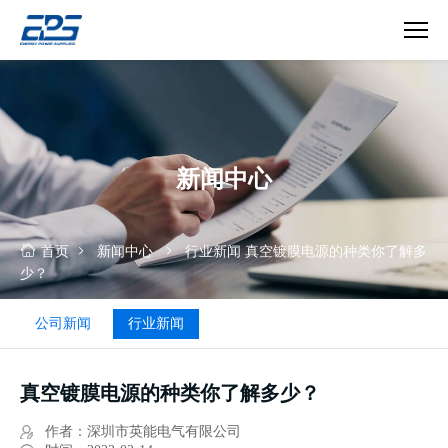
电
源
的
种
类
新闻中心
你
了
解
多
首页
新闻中心
行业新闻
真空镀膜电源的种类你了解多
少？
少？
公司新闻
行业新闻
真空镀膜电源的种类你了解多少？
作者：深圳市英能电气有限公司