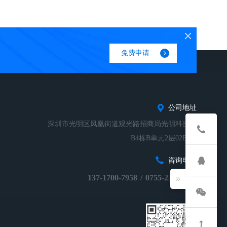
免费申请
公司地址
深圳市光明区凤凰街道观光路招商局光明科技园
B4栋B单元2层02B-01
咨询电话
137-1700-7958
/
0755-23248674