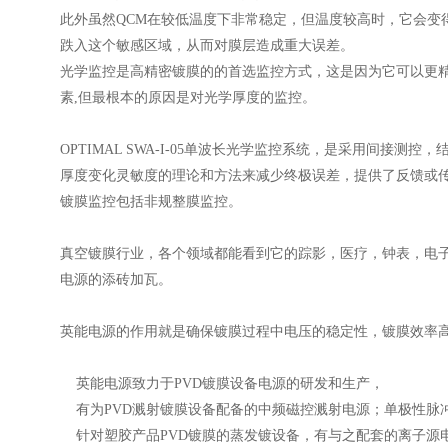
此外虽然QCM在较低温度下非常稳定，但温度较高时，它会变
跌入这个敏感区域，从而对膜层造成重大误差。
光学监控是高精密镀膜的的首选监控方式，这是因为它可以更精
素,但最根本的原因是对光学厚度的监控。
OPTIMAL SWA-I-05单波长光学监控系统，是采用间接
厚度变化灵敏度的理论和方法来减少终极误差，提供了反馈或
镀膜监控包括非规整膜监控。
真空镀膜行业，各个领域都能看到它的踪影，医疗，钟表，电
电源的添砖加瓦。
英能电源的作用就是确保镀膜过程中电压的稳定性，镀膜效率
英能电源致力于PVD镀膜设备电源的研发和生产，
有为PVD溅射镀膜设备配备的中频磁控溅射电源；单极性脉
针对塑胶产品PVD镀膜的蒸发镀设备，有与之配套的离子源