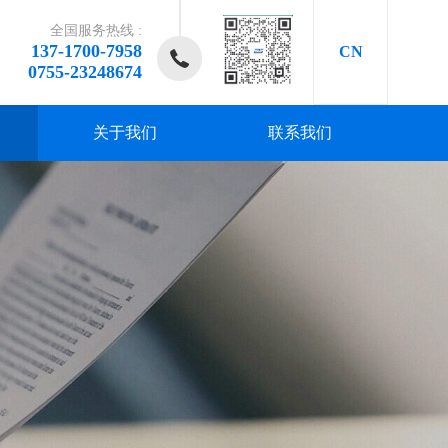
全国服务热线 :
137-1700-7958
CN
0755-23248674
关于我们
联系我们
研发、
研发、
研发、
研发、
研发、