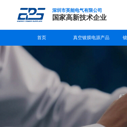
深圳市英能电气有限公司
国家高新技术企业
首页
真空镀膜电源产品
现
研发实力
服务支持
公司新闻
公司概况
联系我们
精工制造
常见问题
行业新闻
企业文化
在线留言
化
真
品质保证
下载中心
发展历程
视频中心
荣誉资质
空
镀
合作客户
膜
机
膜
厚
的
测
量
及