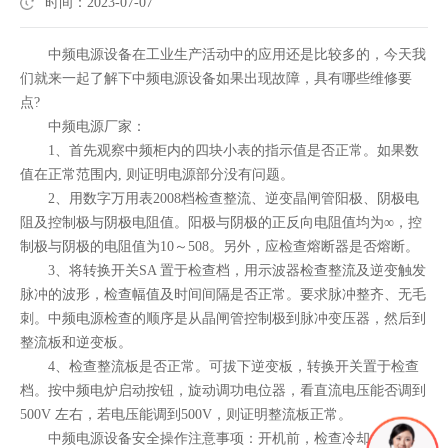
时间：2023-07-07
中频电源设备在工业生产活动中的应用还是比较多的，今天我
们就来一起了解下中频电源设备如果出现故障，具有哪些维修要
点?
中频电源厂家：
1、首先观察中频柜内的四块小表的指示值是否正常。如果数
值在正常范围内, 则证明电源部分没有问题。
2、用数字万用表2008档检查整流、逆变晶闸管阳极、阴极电
阻及控制极与阴极电阻值。阳极与阴极的正反向电阻值均为∞，控
制极与阴极的电阻值为10～508。另外，应检查熔断器是否熔断。
3、将转换开关SA 置于检查档，用示波器检查整流及逆变触发
脉冲的波形，检查幅值及时间间隔是否正常。要求脉冲整齐、无毛
刺。中频电源检查的顺序是从晶闸管控制极到脉冲变压器，然后到
整流板和逆变板。
4、检查整流板是否正常。可拔下逆变板，转换开关置于检查
档。按中频电炉启动按钮，旋动调功电位器，看直流电压能否调到
500V 左右，若电压能调到500V，则证明整流板正常。
中频电源设备安全操作注意事项：开机前，检查冷却水，润滑