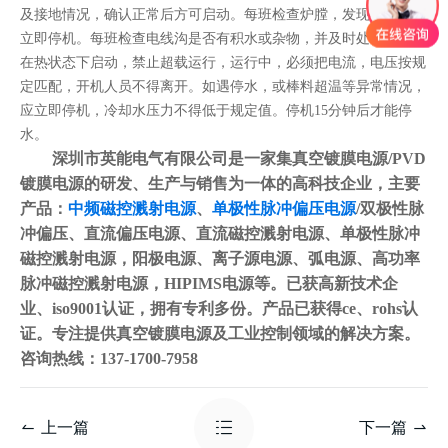
及接地情况，确认正常后方可启动。每班检查炉膛，发现异常，应
立即停机。每班检查电线沟是否有积水或杂物，并及时处理。禁止
在热状态下启动，禁止超载运行，运行中，必须把电流，电压按规
定匹配，开机人员不得离开。如遇停水，或棒料超温等异常情况，
应立即停机，冷却水压力不得低于规定值。停机15分钟后才能停
水。
深圳市英能电气有限公司是一家集真空镀膜电源/PVD
镀膜电源的研发、生产与销售为一体的高科技企业，主要
产品：
中频磁控溅射电源
、
单极性脉冲偏压电源
/双极性脉
冲偏压、直流偏压电源、直流磁控溅射电源、单极性脉冲
磁控溅射电源，阳极电源、离子源电源、弧电源、高功率
脉冲磁控溅射电源，HIPIMS电源等。已获高新技术企
业、iso9001认证，拥有专利多份。产品已获得ce、rohs认
证。专注提供真空镀膜电源及工业控制领域的解决方案。
咨询热线：137-1700-7958
上一篇
下一篇