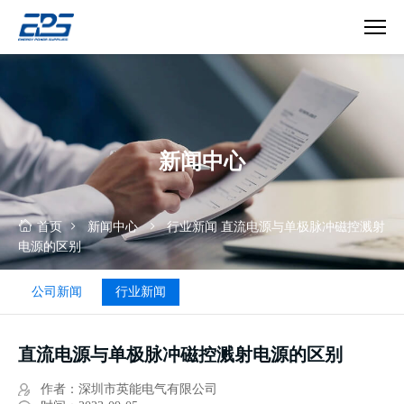
直
流
电
源
与
新闻中心
单
极
脉
冲
首页
新闻中心
行业新闻
直流电源与单极脉冲磁控溅射
磁
电源的区别
控
溅
公司新闻
行业新闻
射
电
源
直流电源与单极脉冲磁控溅射电源的区别
的
区
作者：深圳市英能电气有限公司
别