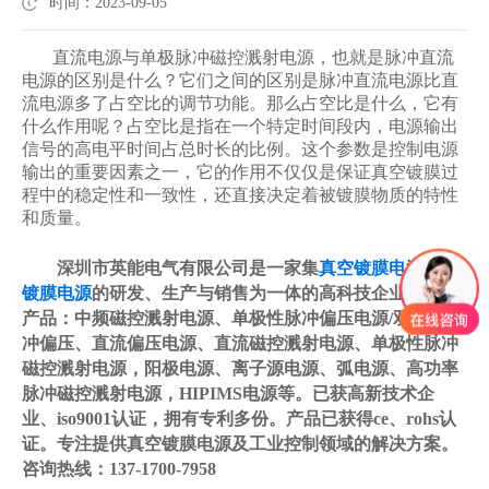
时间：2023-09-05
直流电源与单极脉冲磁控溅射电源，也就是脉冲直流
电源的区别是什么？它们之间的区别是脉冲直流电源比直
流电源多了占空比的调节功能。那么占空比是什么，它有
什么作用呢？
占空比是指在一个特定时间段内，电源输出
信号的高电平时间占总时长的比例。这个参数是控制电源
输出的重要因素之一，它的作用不仅仅是保证真空镀膜过
程中的稳定性和一致性，还直接决定着被镀膜物质的特性
和质量。
深圳市英能电气有限公司是一家集
真空镀膜电源
/
PVD
镀膜电源
的研发、生产与销售为一体的高科技企业，主要
产品：中频磁控溅射电源、单极性脉冲偏压电源/双极性脉
冲偏压、直流偏压电源、直流磁控溅射电源、单极性脉冲
磁控溅射电源，阳极电源、离子源电源、弧电源、高功率
脉冲磁控溅射电源，HIPIMS电源等。已获高新技术企
业、iso9001认证，拥有专利多份。产品已获得ce、rohs认
证。专注提供真空镀膜电源及工业控制领域的解决方案。
咨询热线：137-1700-7958