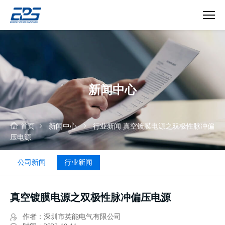
真
空
镀
膜
电
新闻中心
源
之
双
极
首页
新闻中心
行业新闻
真空镀膜电源之双极性脉冲偏
性
压电源
脉
冲
公司新闻
行业新闻
偏
压
电
真空镀膜电源之双极性脉冲偏压电源
源
作者：深圳市英能电气有限公司