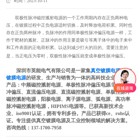
时间：2023-10-11
双极性脉冲磁控溅射电源的一个工作周期内存在正负两种电
压，在镀膜过程中正负电源适时切换，及时释放电荷积累。同时也
存在正负两种脉冲，负脉冲的作用同单极性脉冲偏压电源一样，工
作于靶材的溅射。正脉冲的作用主要是吸引等离子体中的电子来中
和工件表面的正电荷积累。以达到减少打火的目的。需要注意的
是，当正电压为零时，双极性脉冲偏压就变成单极性脉冲偏压。
深圳市英能电气有限公司是一家集
真空镀膜电源
/
PVD
镀膜电源
的研发、生产与销售为一体的高科技企业，主要
产品：中频磁控溅射电源、单极性脉冲偏压电源/双极性脉
冲偏压、直流偏压电源、直流磁控溅射电源、单极性脉冲
磁控溅射电源，阳极电源、离子源电源、弧电源、高功率
脉冲磁控溅射电源，HIPIMS电源等。已获高新技术企
业、iso9001认证，拥有专利多份。产品已获得ce、rohs认
证。专注提供真空镀膜电源及工业控制领域的解决方案。
咨询热线：137-1700-7958