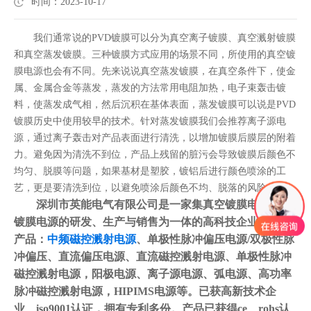
时间：2023-10-17
我们通常说的PVD镀膜可以分为真空离子镀膜、真空溅射镀膜
和真空蒸发镀膜。三种镀膜方式应用的场景不同，所使用的真空镀
膜电源也会有不同。先来说说真空蒸发镀膜，在真空条件下，使金
属、金属合金等蒸发，蒸发的方法常用电阻加热，电子束轰击镀
料，使蒸发成气相，然后沉积在基体表面，蒸发镀膜可以说是PVD
镀膜历史中使用较早的技术。针对蒸发镀膜我们会推荐离子源电
源，通过离子轰击对产品表面进行清洗，以增加镀膜后膜层的附着
力。避免因为清洗不到位，产品上残留的脏污会导致镀膜后颜色不
均匀、脱膜等问题，如果基材是塑胶，镀铝后进行颜色喷涂的工
艺，更是要清洗到位，以避免喷涂后颜色不均、脱落的风险。
深圳市英能电气有限公司是一家集真空镀膜电源/PVD
镀膜电源的研发、生产与销售为一体的高科技企业，主要
产品：
中频磁控溅射电源
、单极性脉冲偏压电源/双极性脉
冲偏压、直流偏压电源、直流磁控溅射电源、单极性脉冲
磁控溅射电源，阳极电源、离子源电源、弧电源、高功率
脉冲磁控溅射电源，HIPIMS电源等。已获高新技术企
业、iso9001认证，拥有专利多份。产品已获得ce、rohs认