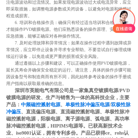
注电源波动和过流情况。如果发现电源波动过大或电流异常，应立
即采取措施，如调整电源参数或关闭设备，以避免对电源和镀膜过
程造成损害。
6. 培训和合格操作员：确保只有经过适当培训和合格的操作员
才能操作PVD镀膜电源。他们应熟悉设备的操作原理、安全规定和
应急措施，能够正确应对各种操作情况。
7. 及时处理故障和异常情况：如果在操作过程中遇到故障或异
常情况，应立即停止设备并寻求专业帮助。不要尝试自行修理或继
续运行设备，以免造成更严重的损害或安全风险。
通过遵循以上步骤和建议，可以正确操作使用PVD镀膜电源，
延长其寿命并确保安全稳定的运行。请注意，具体的操作步骤可能
因设备型号和制造商而有所不同，因此始终参考设备的操作手册或
用户指南以获取最准确的信息。
深圳市英能电气有限公司是一家集真空镀膜电源/PVD
镀膜电源的研发、生产与销售为一体的高科技企业，主要
产品：
中频磁控溅射电源
、
单极性脉冲偏压电源
/
双极性脉
冲偏压
、直流偏压电源、直流磁控溅射电源、单极性脉冲
磁控溅射电源，阳极电源、离子源电源、弧电源、高功率
脉冲磁控溅射电源，HIPIMS电源等。已获高新技术企
业、iso9001认证，拥有专利多份。产品已获得ce、rohs认