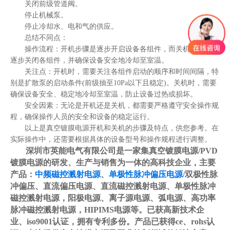
关闭前级管道阀。
停止机械泵。
停止冷却水、电和气的供应。
总结不同点：
操作流程：开机步骤是逐步开启设备各组件，而关机步骤则是
逐步关闭各组件，并确保设备安全地冷却至室温。
关注点：开机时，需要关注各组件启动的顺序和时间间隔，特
别是扩散泵的启动条件(前级抽至10Pa以下且稳定)。关机时，需要
确保设备安全、稳定地冷却至室温，防止设备过热或损坏。
安全因素：无论是开机还是关机，都需要严格遵守安全操作规
程，确保操作人员的安全和设备的稳定运行。
以上是真空镀膜电源开机和关机的步骤及特点，供您参考。在
实际操作中，还需要根据具体的设备型号和操作规程进行调整。
深圳市英能电气有限公司是一家集真空镀膜电源/PVD
镀膜电源的研发、生产与销售为一体的高科技企业，主要
产品：
中频磁控溅射电源
、
单极性脉冲偏压电源
/双极性脉
冲偏压、直流偏压电源、直流磁控溅射电源、单极性脉冲
磁控溅射电源，阳极电源、离子源电源、弧电源、高功率
脉冲磁控溅射电源，HIPIMS电源等。已获高新技术企
业、iso9001认证，拥有专利多份。产品已获得ce、rohs认