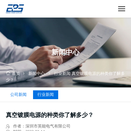
电
源
的
种
类
新闻中心
你
了
解
多
首页
新闻中心
行业新闻
真空镀膜电源的种类你了解多
少？
少？
公司新闻
行业新闻
真空镀膜电源的种类你了解多少？
作者：深圳市英能电气有限公司