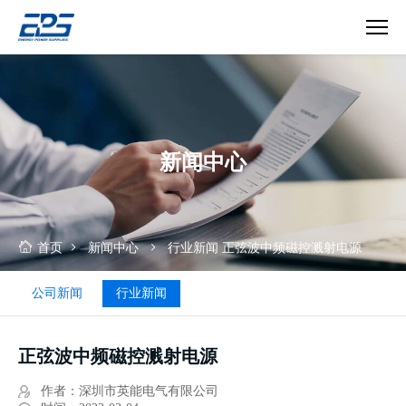
正
弦
波
中
频
新闻中心
磁
控
溅
射
电
首页
新闻中心
行业新闻
正弦波中频磁控溅射电源
源
公司新闻
行业新闻
正弦波中频磁控溅射电源
作者：深圳市英能电气有限公司