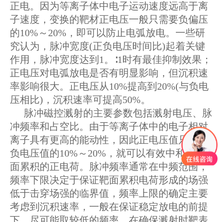
正电。因为等离子体中电子运动速度远高于离
子速度，变换的靶材正电压一般只需要负偏压
的10%～20%，即可以防止电弧放电。一些研
究认为，脉冲宽度(正负电压时间比)起着关键
作用，脉冲宽度达到1。∶1时有最佳抑制效果；
正电压对电弧放电是否有明显影响，但沉积速
率影响很大。正电压从10%提高到20%(与负电
压相比)，沉积速率可提高50%。
脉冲磁控溅射的主要参数包括溅射电压、脉
冲频率和占空比。由于等离子体中的电子相对
离子具有更高的能动性，因此正电压值只需要
负电压值的10%～20%，就可以有效中和靶表
面累积的正电荷。脉冲频率通常在中频范围，
频率下限决定于保证靶面累积电荷形成的场强
低于击穿场强的临界值，频率上限的确定主要
考虑到沉积速率，一般在保证稳定放电的前提
下，尽可能取较低的频率。在确保溅射时靶表