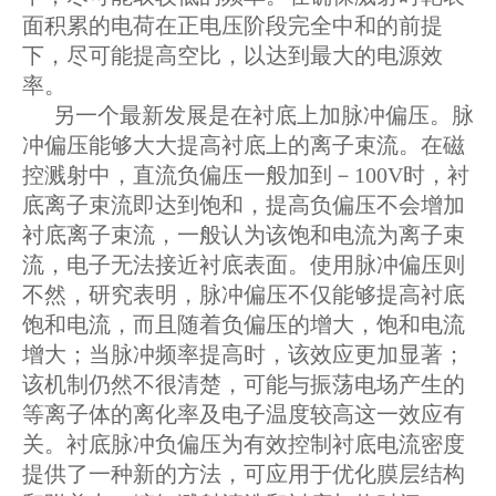
面积累的电荷在正电压阶段完全中和的前提
下，尽可能提高空比，以达到最大的电源效
率。
另一个最新发展是在衬底上加脉冲偏压。脉
冲偏压能够大大提高衬底上的离子束流。在磁
控溅射中，直流负偏压一般加到－100V时，衬
底离子束流即达到饱和，提高负偏压不会增加
衬底离子束流，一般认为该饱和电流为离子束
流，电子无法接近衬底表面。使用脉冲偏压则
不然，研究表明，脉冲偏压不仅能够提高衬底
饱和电流，而且随着负偏压的增大，饱和电流
增大；当脉冲频率提高时，该效应更加显著；
该机制仍然不很清楚，可能与振荡电场产生的
等离子体的离化率及电子温度较高这一效应有
关。衬底脉冲负偏压为有效控制衬底电流密度
提供了一种新的方法，可应用于优化膜层结构