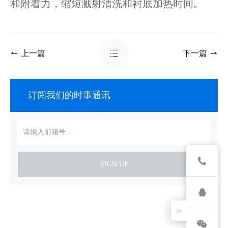
和附着力，缩短溅射清洗和衬底加热时间。
上一篇
下一篇
订阅我们的时事通讯
SIGN UP