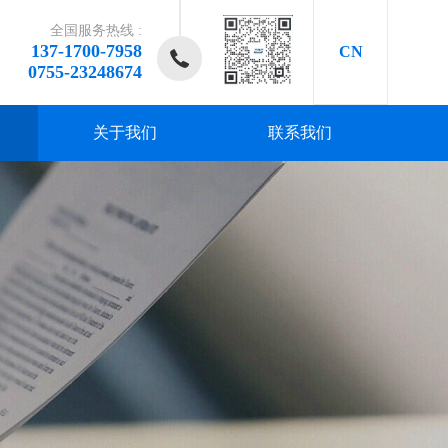
全国服务热线 :
137-1700-7958
CN
0755-23248674
关于我们
联系我们
研发、
研发、
研发、
研发、
研发、