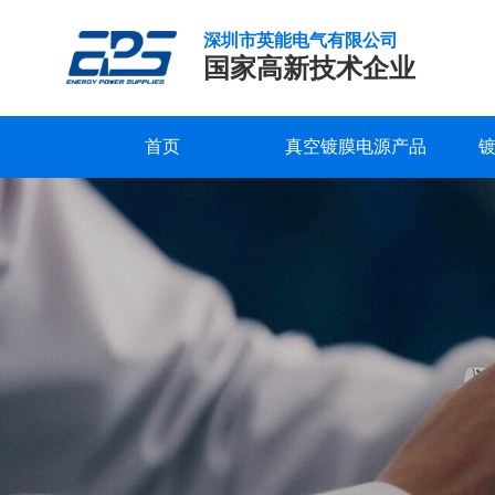
深圳市英能电气有限公司
国家高新技术企业
首页
真空镀膜电源产品
镀
研发实力
服务支持
公司新闻
公司概况
联系我们
精工制造
常见问题
行业新闻
企业文化
在线留言
膜
前
品质保证
下载中心
发展历程
视频中心
荣誉资质
的
离
合作客户
子
加
速