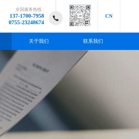
全国服务热线 :
137-1700-7958
CN
0755-23248674
关于我们
联系我们
研发、
研发、
研发、
研发、
研发、