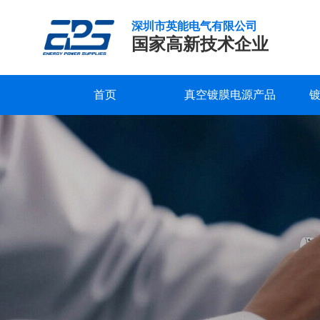
深圳市英能电气有限公司
国家高新技术企业
首页
真空镀膜电源产品
真
研发实力
服务支持
公司新闻
公司概况
联系我们
精工制造
常见问题
行业新闻
企业文化
在线留言
空
镀
品质保证
下载中心
发展历程
视频中心
荣誉资质
膜
电
合作客户
源
领
域-
离
子
辅
助
清