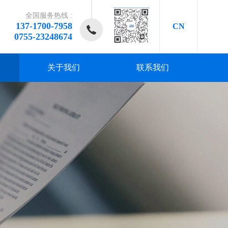
全国服务热线 :
137-1700-7958
CN
0755-23248674
关于我们
联系我们
研发、
研发、
研发、
研发、
研发、