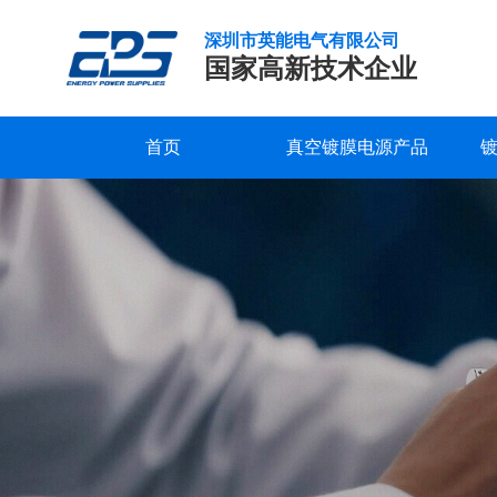
深圳市英能电气有限公司
国家高新技术企业
首页
真空镀膜电源产品
真
研发实力
服务支持
公司新闻
公司概况
联系我们
精工制造
常见问题
行业新闻
企业文化
在线留言
空
镀
品质保证
下载中心
发展历程
视频中心
荣誉资质
膜
电
合作客户
源
之
光
纤
通
讯