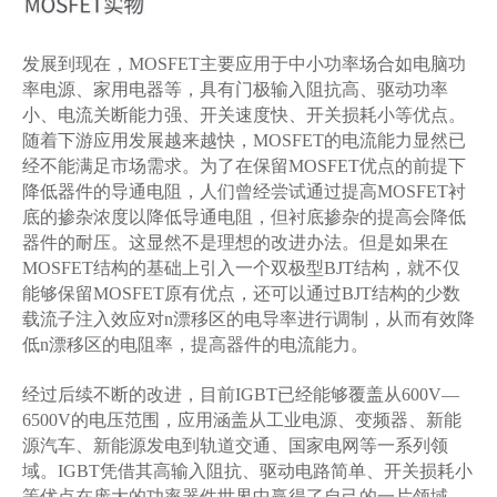
发展到现在，
MOSFET主要应用于中小功率场合如电脑功
率电源、家用电器等，具有门极输入阻抗高、驱动功率
小、电流关断能力强、开关速度快、开关损耗小等优点。
随着下游应用发展越来越快，MOSFET的电流能力显然已
经不能满足市场需求。为了在保留MOSFET优点的前提下
降低器件的导通电阻，人们曾经尝试通过提高MOSFET衬
底的掺杂浓度以降低导通电阻，但衬底掺杂的提高会降低
器件的耐压。这显然不是理想的改进办法。但是如果在
MOSFET结构的基础上引入一个双极型BJT结构，就不仅
能够保留MOSFET原有优点，还可以通过BJT结构的少数
载流子注入效应对n漂移区的电导率进行调制，从而有效降
低n漂移区的电阻率，提高器件的电流能力。
经过后续不断的改进，目前
IGBT已经能够覆盖从600V—
6500V的电压范围，应用涵盖从工业电源、变频器、新能
源汽车、新能源发电到轨道交通、国家电网等一系列领
域。IGBT凭借其高输入阻抗、驱动电路简单、开关损耗小
等优点在庞大的功率器件世界中赢得了自己的一片领域。