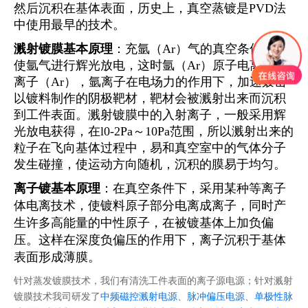
然后沉积在基体表面，历史上，真空蒸镀是
PVD法
中使用最早的技术。
溅射镀膜基本原理
：充氩（
Ar）气的真空条件下，
使氩气进行辉光放电，这时氩（Ar）原子电离成氩
离子（Ar），氩离子在电场力的作用下，加速轰击
以镀料制作的阴极靶材，靶材会被溅射出来而沉积
到工件表面。溅射镀膜中的入射离子，一般采用辉
光放电获得，在l0-2Pa～10Pa范围，所以溅射出来的
粒子在飞向基体过程中，易和真空室中的气体分子
发生碰撞，使运动方向随机，沉积的膜易于均匀。
离子镀基本原理
：在真空条件下，采用某种等离子
体电离技术，使镀料原子部分电离成离子，同时产
生许多高能量的中性原子，在被镀基体上加负偏
压。这样在深度负偏压的作用下，离子沉积于基体
表面形成薄膜。
针对蒸发镀膜技术，我们有清洗工件表面的
离子源电源
；针对溅射
镀膜技术我司研发了
中频磁控溅射电源
、
脉冲偏压电源
、
单极性脉