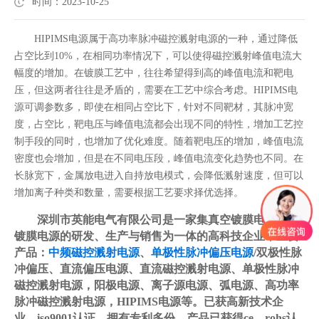
时间：2023-10-25
HIPIMS电源属于高功率脉冲磁控溅射电源的一种，通过降低
占空比到10%，在相同功率情况下，可以使得磁控溅射峰值电流大
幅度的增加。在镀膜工艺中，往往希望得到高的峰值电流和靶电
压，但这两者往往是矛盾的，需要在工艺中综合考虑。HIPIMS电
源可调参数多，即使在相同占空比下，针对不同靶材，其脉冲宽
度，占空比，靶电压与峰值电流都会出现不同的特性，增加工艺控
制手段的同时，也增加了优化难度。随着靶电压的增加，峰值电流
密度也会增加，但是在不同电压段，峰值电流变化趋势也不同。在
长脉宽下，金属放电进入自持放电模式，会降低溅射速度，但可以
增加离子种类和数量，需要根据工艺要求择优选择。
深圳市英能电气有限公司是一家集真空镀膜电源/PVD
镀膜电源的研发、生产与销售为一体的高科技企业，主要
产品：
中频磁控溅射电源
、
单极性脉冲偏压电源
/双极性脉
冲偏压、直流偏压电源、直流磁控溅射电源、单极性脉冲
磁控溅射电源，阳极电源、离子源电源、弧电源、高功率
脉冲磁控溅射电源，HIPIMS电源等。已获高新技术企
业、iso9001认证，拥有专利多份。产品已获得ce、rohs认