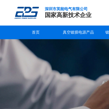
深圳市英能电气有限公司
国家高新技术企业
首页
真空镀膜电源产品
真
研发实力
服务支持
公司新闻
公司概况
联系我们
精工制造
常见问题
行业新闻
企业文化
在线留言
空
镀
品质保证
下载中心
发展历程
视频中心
荣誉资质
膜
电
合作客户
源
对
环
境
温
度
有
什