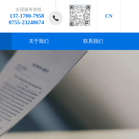
全国服务热线 :
137-1700-7958
CN
0755-23248674
关于我们
联系我们
研发、
研发、
研发、
研发、
研发、